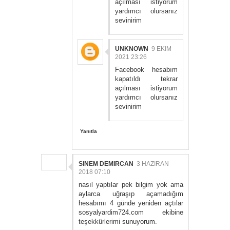
açılması istiyorum
yardımcı olursanız
sevinirim
UNKNOWN
9 EKIM
2021 23:26
Facebook hesabım
kapatıldı tekrar
açılması istiyorum
yardımcı olursanız
sevinirim
Yanıtla
SINEM DEMIRCAN
3 HAZIRAN
2018 07:10
nasıl yaptılar pek bilgim yok ama
aylarca uğraşıp açamadığım
hesabımı 4 günde yeniden açtılar
sosyalyardim724.com ekibine
teşekkürlerimi sunuyorum.