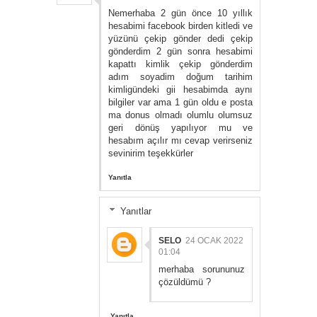
Nemerhaba 2 gün önce 10 yıllık
hesabimi facebook birden kitledi ve
yüzünü çekip gönder dedi çekip
gönderdim 2 gün sonra hesabimi
kapattı kimlik çekip gönderdim
adım soyadim doğum tarihim
kimligündeki gii hesabimda aynı
bilgiler var ama 1 gün oldu e posta
ma donus olmadı olumlu olumsuz
geri dönüş yapılıyor mu ve
hesabım açılır mı cevap verirseniz
sevinirim teşekkürler
Yanıtla
Yanıtlar
SELO
24 OCAK 2022
01:04
merhaba sorununuz
çözüldümü ?
Yanıtla