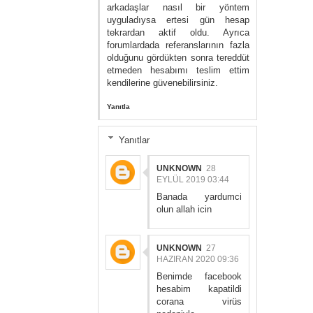
arkadaşlar nasıl bir yöntem
uyguladıysa ertesi gün hesap
tekrardan aktif oldu. Ayrıca
forumlardada referanslarının fazla
olduğunu gördükten sonra tereddüt
etmeden hesabımı teslim ettim
kendilerine güvenebilirsiniz.
Yanıtla
Yanıtlar
UNKNOWN
28
EYLÜL 2019 03:44
Banada yardumci
olun allah icin
UNKNOWN
27
HAZIRAN 2020 09:36
Benimde facebook
hesabim kapatildi
corana virüs