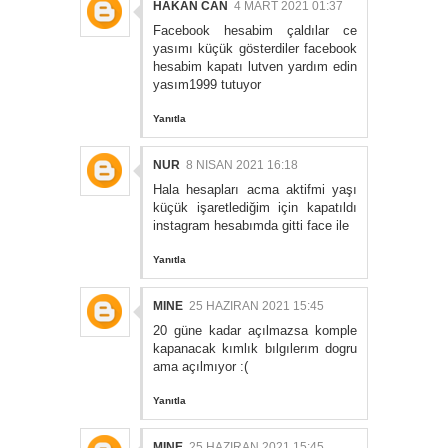
HAKAN CAN
4 MART 2021 01:37
Facebook hesabim çaldılar ce
yasımı küçük gösterdiler facebook
hesabim kapatı lutven yardım edin
yasım1999 tutuyor
Yanıtla
NUR
8 NISAN 2021 16:18
Hala hesapları acma aktifmi yaşı
küçük işaretlediğim için kapatıldı
instagram hesabımda gitti face ile
Yanıtla
MINE
25 HAZIRAN 2021 15:45
20 güne kadar açılmazsa komple
kapanacak kımlık bılgılerım dogru
ama açılmıyor :(
Yanıtla
MINE
25 HAZIRAN 2021 15:45