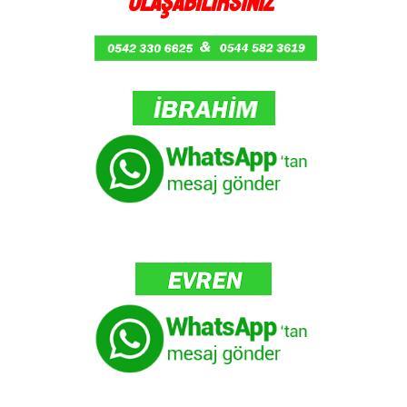
ULAŞABİLİRSİNİZ