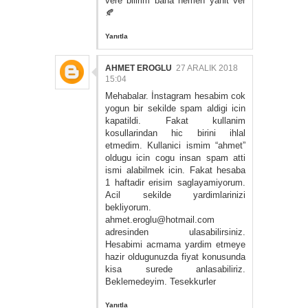
vere bilirim bana hemen yanit ver
🍂
Yanıtla
AHMET EROGLU
27 ARALIK 2018
15:04
Mehabalar. İnstagram hesabim cok
yogun bir sekilde spam aldigi icin
kapatildi. Fakat kullanim
kosullarindan hic birini ihlal
etmedim. Kullanici ismim “ahmet”
oldugu icin cogu insan spam atti
ismi alabilmek icin. Fakat hesaba
1 haftadir erisim saglayamiyorum.
Acil sekilde yardimlarinizi
bekliyorum.
ahmet.eroglu@hotmail.com
adresinden ulasabilirsiniz.
Hesabimi acmama yardim etmeye
hazir oldugunuzda fiyat konusunda
kisa surede anlasabiliriz.
Beklemedeyim. Tesekkurler
Yanıtla