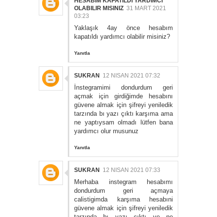
HESABIM KAPATILDI YARDIMCI
OLABILIR MISINIZ
31 MART 2021
03:23
Yaklaşık 4ay önce hesabım
kapatıldı yardımcı olabilir misiniz?
Yanıtla
SUKRAN
12 NISAN 2021 07:32
İnstegramimi dondurdum geri
açmak için girdiğimde hesabını
güvene almak için şifreyi yeniledik
tarzında bı yazı çıktı karşıma ama
ne yaptıysam olmadı lütfen bana
yardımcı olur musunuz
Yanıtla
SUKRAN
12 NISAN 2021 07:33
Merhaba instegram hesabımı
dondurdum geri açmaya
calistigimda karşıma hesabıni
güvene almak için şifreyi yeniledik
tarzında bı yazı çıktı ve ne