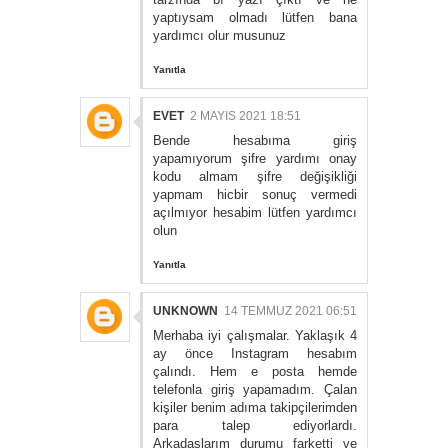
yaptıysam olmadı lütfen bana
yardımcı olur musunuz
Yanıtla
EVET
2 MAYIS 2021 18:51
Bende hesabıma giriş
yapamıyorum şifre yardımı onay
kodu almam şifre değişikliği
yapmam hicbir sonuç vermedi
açılmıyor hesabim lütfen yardımcı
olun
Yanıtla
UNKNOWN
14 TEMMUZ 2021 06:51
Merhaba iyi çalışmalar. Yaklaşık 4
ay önce Instagram hesabım
çalındı. Hem e posta hemde
telefonla giriş yapamadım. Çalan
kişiler benim adıma takipçilerimden
para talep ediyorlardı.
Arkadaşlarım durumu farketti ve