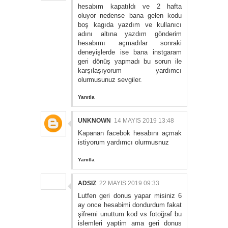
hesabım kapatıldı ve 2 hafta
oluyor nedense bana gelen kodu
boş kagıda yazdım ve kullanıcı
adını altına yazdım gönderim
hesabımı açmadılar sonraki
deneyişlerde ise bana instgaram
geri dönüş yapmadı bu sorun ile
karşılaşıyorum yardımcı
olurmusunuz sevgiler.
Yanıtla
UNKNOWN
14 MAYIS 2019 13:48
Kapanan facebok hesabını açmak
istiyorum yardımcı olurmusnuz
Yanıtla
ADSIZ
22 MAYIS 2019 09:33
Lutfen geri donus yapar misiniz 6
ay once hesabimi dondurdum fakat
şifremi unuttum kod vs fotoğraf bu
islemleri yaptim ama geri donus