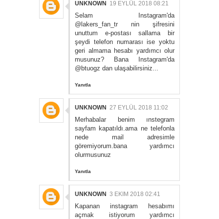
UNKNOWN
19 EYLÜL 2018 08:21
Selam Instagram'da
@lakers_fan_tr nin şifresini
unuttum e-postası sallama bir
şeydi telefon numarası ise yoktu
geri almama hesabı yardımcı olur
musunuz? Bana Instagram'da
@btuogz dan ulaşabilirsiniz...
Yanıtla
UNKNOWN
27 EYLÜL 2018 11:02
Merhabalar benim ınstegram
sayfam kapatıldı.ama ne telefonla
nede mail adresimle
göremiyorum.bana yardımcı
olurmusunuz
Yanıtla
UNKNOWN
3 EKIM 2018 02:41
Kapanan instagram hesabımı
açmak istiyorum yardımcı