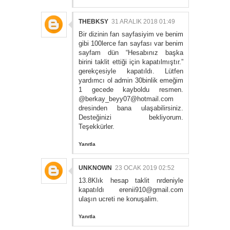
THEBKSY
31 ARALIK 2018 01:49
Bir dizinin fan sayfasiyim ve benim
gibi 100lerce fan sayfası var benim
sayfam dün “Hesabınız başka
birini taklit ettiği için kapatılmıştır.”
gerekçesiyle kapatıldı. Lütfen
yardımcı ol admin 30binlik emeğim
1 gecede kayboldu resmen.
@berkay_beyy07@hotmail.com
dresinden bana ulaşabilirsiniz.
Desteğinizi bekliyorum.
Teşekkürler.
Yanıtla
UNKNOWN
23 OCAK 2019 02:52
13.8Klık hesap taklit nrdeniyle
kapatıldı erenii910@gmail.com
ulaşın ucreti ne konuşalim.
Yanıtla